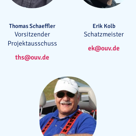
Thomas Schaeffler
Erik Kolb
Vorsitzender
Schatzmeister
Projektausschuss
ek@ouv.de
ths@ouv.de