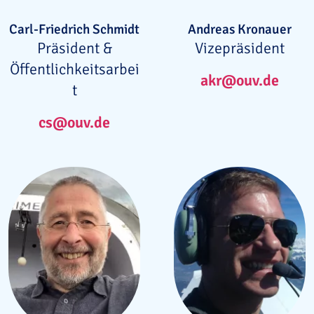
Carl-Friedrich Schmidt
Andreas Kronauer
Präsident &
Vizepräsident
Öffentlichkeitsarbei
akr@ouv.de
t
cs@ouv.de